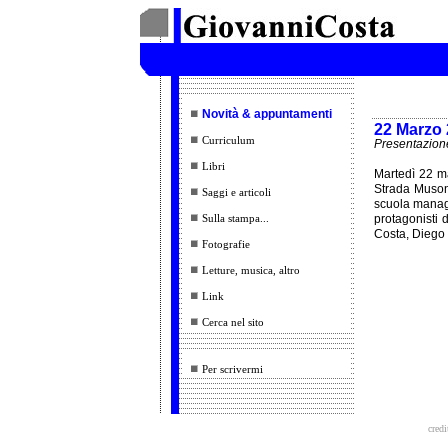
Novità & appuntamenti
22 Marzo 
Curriculum
Presentazione 
Libri
Martedì 22 m
Strada Muson
Saggi e articoli
scuola manag
Sulla stampa...
protagonisti 
Costa, Diego
Fotografie
Letture, musica, altro
Link
Cerca nel sito
Per scrivermi
credi