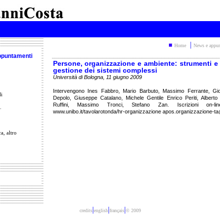
|
Home
News e appu
ppuntamenti
Persone, organizzazione e ambiente: strumenti e 
gestione dei sistemi complessi
Università di Bologna, 11 giugno 2009
Intervengono Ines Fabbro, Mario Barbuto, Massimo Ferrante, Gi
li
Depolo, Giuseppe Catalano, Michele Gentile Enrico Periti, Alberto
Ruffini, Massimo Tronci, Stefano Zan. Iscrizioni on-lin
.
www.unibo.it/tavolarotonda/hr-organizzazione apos.organizzazione-ta@
a, altro
|
|
|
credits
english
français
© 2009