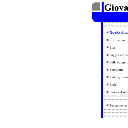
Novità & a
Curriculum
Libri
Saggi e artico
Sulla stampa..
Fotografie
Letture, music
Link
Cerca nel sito
Per scrivermi