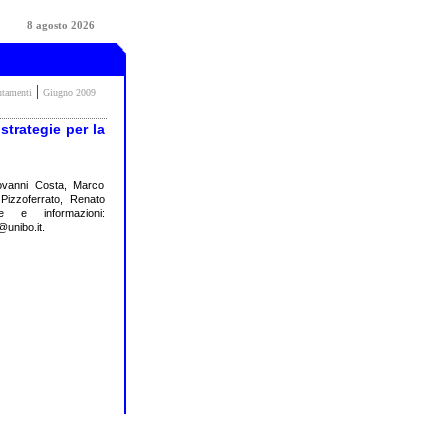
8 agosto 2026
|
ntamenti
Giugno 2009
strategie per la
ovanni Costa, Marco
 Pizzoferrato, Renato
e e informazioni:
unibo.it.