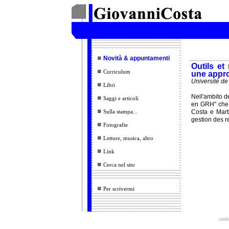
Novità & appuntamenti
Outils e
Curriculum
une appro
Université de
Libri
Nell'ambito 
Saggi e articoli
en GRH" che s
Sulla stampa...
Costa e Mart
gestion des r
Fotografie
Letture, musica, altro
Link
Cerca nel sito
Per scrivermi
credi