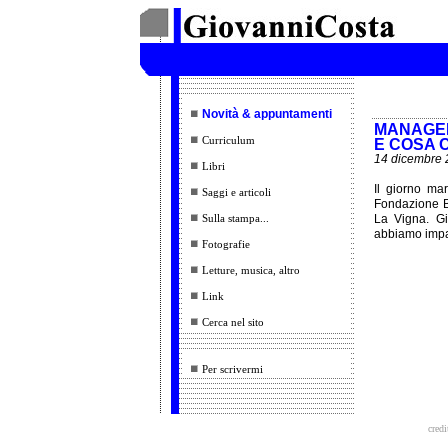
Novità & appuntamenti
MANAGEM
Curriculum
E COSA 
14 dicembre 
Libri
Il giorno ma
Saggi e articoli
Fondazione Be
Sulla stampa...
La Vigna. G
abbiamo impar
Fotografie
Letture, musica, altro
Link
Cerca nel sito
Per scrivermi
credi